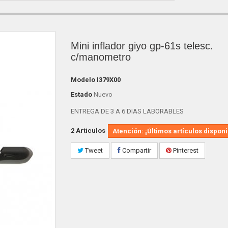
Mini inflador giyo gp-61s telesc.
c/manometro
Modelo
I379X00
Estado
Nuevo
ENTREGA DE 3 A 6 DIAS LABORABLES
2
Artículos
Atención: ¡Últimos artículos disponi
Tweet
Compartir
Pinterest