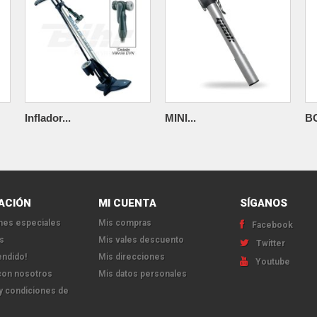
Inflador...
MINI...
B
ACIÓN
MI CUENTA
SÍGANOS
es especiales
Mis compras
Facebook
s
Mis vales descuento
Twitter
endido!
Mis direcciones
Youtube
con nosotros
Mis datos personales
y condiciones de