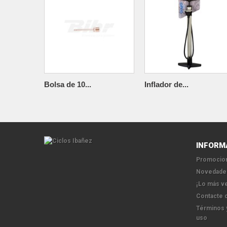
Bolsa de 10...
Inflador de...
INFORM
Promocion
Novedade
¡Lo más v
Contacte 
Términos 
uso