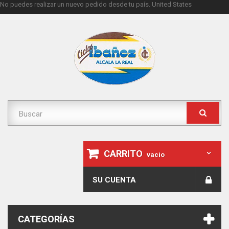
No puedes realizar un nuevo pedido desde tu país.
United States
CARRITO
vacío
SU CUENTA
CATEGORÍAS