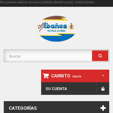
No puedes realizar un nuevo pedido desde tu país.
United States
CARRITO
vacío
SU CUENTA
CATEGORÍAS