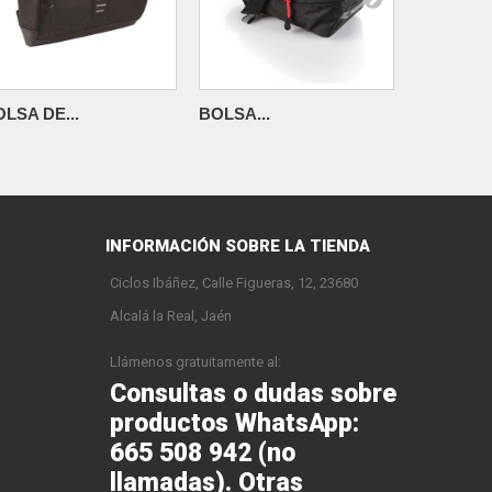
LSA DE...
BOLSA...
BOLSA...
INFORMACIÓN SOBRE LA TIENDA
Ciclos Ibáñez, Calle Figueras, 12, 23680
Alcalá la Real, Jaén
Llámenos gratuitamente al:
Consultas o dudas sobre
productos WhatsApp:
665 508 942 (no
llamadas). Otras