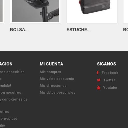
BOLSA...
ESTUCHE...
BO
ACIÓN
MI CUENTA
SÍGANOS
es especiales
Mis compras
Facebook
s
Mis vales descuento
Twitter
endido!
Mis direcciones
Youtube
con nosotros
Mis datos personales
y condiciones de
otros
 privacidad
itio