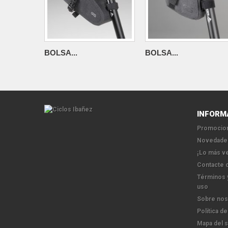
BOLSA...
BOLSA...
INFORM
Promocion
Novedade
¡Lo más v
Contacte 
Términos 
uso
Sobre nos
Política de
Mapa del s