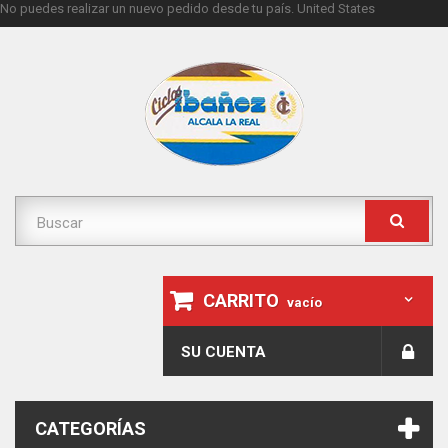
No puedes realizar un nuevo pedido desde tu país.
United States
CARRITO
vacío
SU CUENTA
CATEGORÍAS