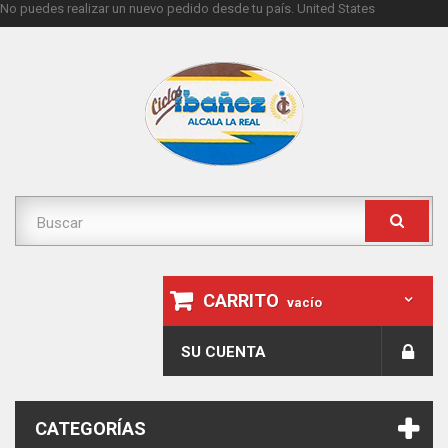
No puedes realizar un nuevo pedido desde tu país.
United States
CARRITO
vacío
SU CUENTA
CATEGORÍAS