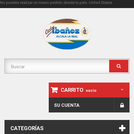
No puedes realizar un nuevo pedido desde tu país.
United States
CARRITO
vacío
SU CUENTA
CATEGORÍAS