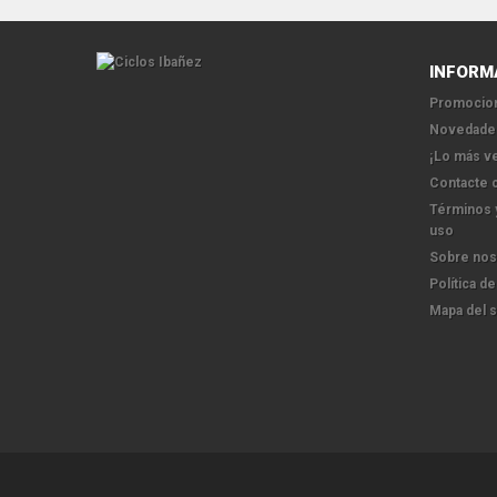
INFORM
Promocion
Novedade
¡Lo más v
Contacte 
Términos 
uso
Sobre nos
Política de
Mapa del s