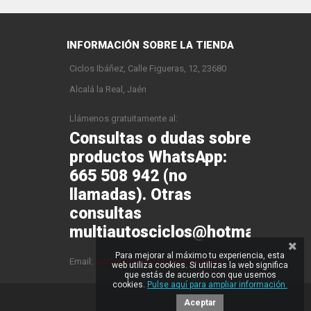
INFORMACIÓN SOBRE LA TIENDA
Ciclos Ibáñez, Calle Figueras, 12, 23680
Alcalá la Real, Jaén
Llámenos gratuitamente al:
Consultas o dudas sobre
productos WhatsApp:
665 508 942 (no
llamadas). Otras
consultas
multiautosciclos@hotmail.com
Para mejorar al máximo tu experiencia, esta
Email:
multiautosciclos@hotmail.com
web utiliza cookies. Si utilizas la web significa
que estás de acuerdo con que usemos
cookies.
Pulse aquí para ampliar información.
Aceptar