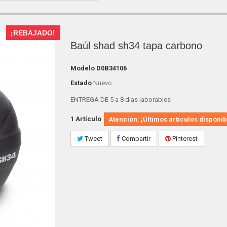
¡REBAJADO!
Baúl shad sh34 tapa carbono
Modelo
D0B34106
Estado
Nuevo
ENTREGA DE 5 a 8 dias laborables
1
Artículo
Atención: ¡Últimos artículos disponib
Tweet
Compartir
Pinterest