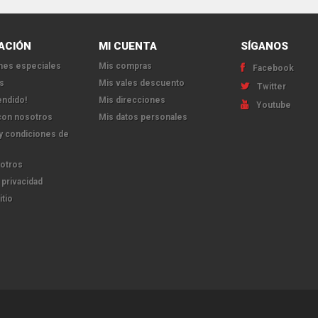
ACIÓN
MI CUENTA
SÍGANOS
es especiales
Mis compras
Facebook
s
Mis vales descuento
Twitter
endido!
Mis direcciones
Youtube
con nosotros
Mis datos personales
y condiciones de
otros
 privacidad
itio