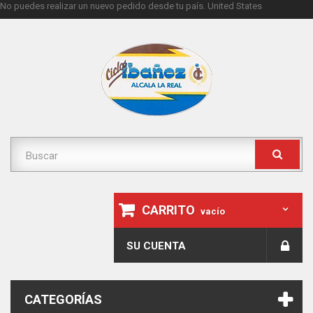
No puedes realizar un nuevo pedido desde tu país.
United States
CARRITO
vacío
SU CUENTA
CATEGORÍAS