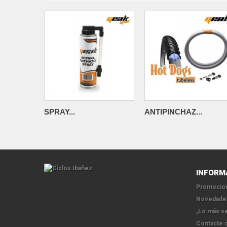
SPRAY...
ANTIPINCHAZ...
INFORM
Promocion
Novedade
¡Lo más v
Contacte 