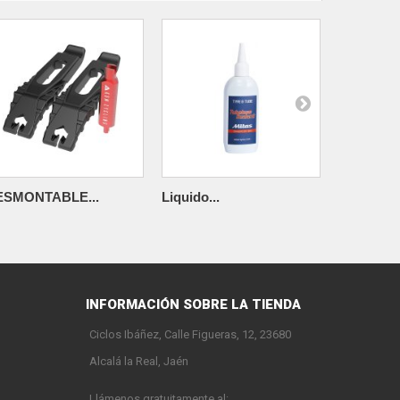
ESMONTABLE...
Liquido...
FONDO...
INFORMACIÓN SOBRE LA TIENDA
Ciclos Ibáñez, Calle Figueras, 12, 23680
Alcalá la Real, Jaén
Llámenos gratuitamente al: