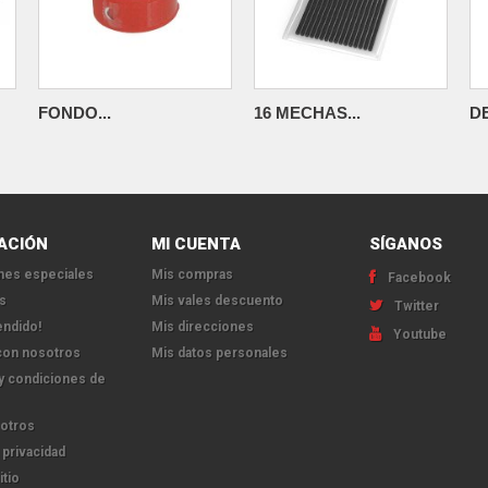
FONDO...
16 MECHAS...
D
ACIÓN
MI CUENTA
SÍGANOS
es especiales
Mis compras
Facebook
s
Mis vales descuento
Twitter
endido!
Mis direcciones
Youtube
con nosotros
Mis datos personales
y condiciones de
otros
 privacidad
itio