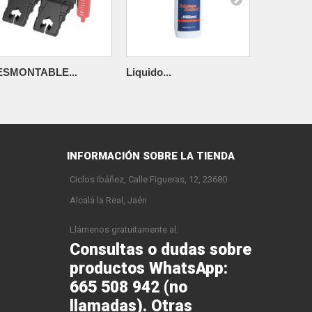
ESMONTABLE...
Liquido...
FONDO...
INFORMACIÓN SOBRE LA TIENDA
Ciclos Ibáñez, Calle Figueras, 12, 23680
Alcalá la Real, Jaén
Llámenos gratuitamente al:
Consultas o dudas sobre
productos WhatsApp:
665 508 942 (no
llamadas). Otras