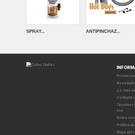
SPRAY...
ANTIPINCHAZ...
INFORM
Promocion
Novedade
¡Lo más v
Contacte 
Términos 
uso
Sobre nos
Política de
Mapa del s